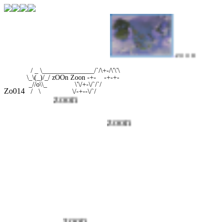
z o o n
zoon
/ _ \_______________/`/\+-/\'\'\
\_\(_)/_/ zOOn Zoon -+- -+-+-
_//o\\_ \'\/+-\/`/`/
Zo014
/ \ \/-+--\/`/
zoon
zoon
zoon